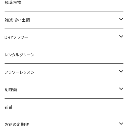
Bouquet
観葉植物
花束
雑貨・鉢・土類
アレンジメント
鉢
DRYフラワー
ローズブーケ
用土
スワッグ
レンタルグリーン
お供え花
フラワーベース
リース
フラワーレッスン
アレンジメント
寄せカゴ
園芸資材
ブーケ＆ブートニア
アレンジメント
胡蝶蘭
花束
花苗5
ガラス
アレンジメント
寄せ植え
3本立ち
花苗
花苗3
園芸用品
リース
5本立ち
お花の定期便