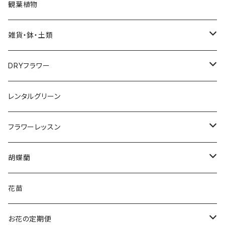
Bouquet
観葉植物
花束
雑貨・鉢・土類
アレンジメント
鉢
DRYフラワー
ローズブーケ
用土
スワッグ
レンタルグリーン
お供え花
フラワーベース
リース
フラワーレッスン
アレンジメント
寄せカゴ
園芸資材
ブーケ＆ブートニア
アレンジメント
胡蝶蘭
花束
花苗5
ガラス
アレンジメント
寄せ植え
3本立ち
花苗
花苗3
園芸用品
リース
5本立ち
お花の定期便