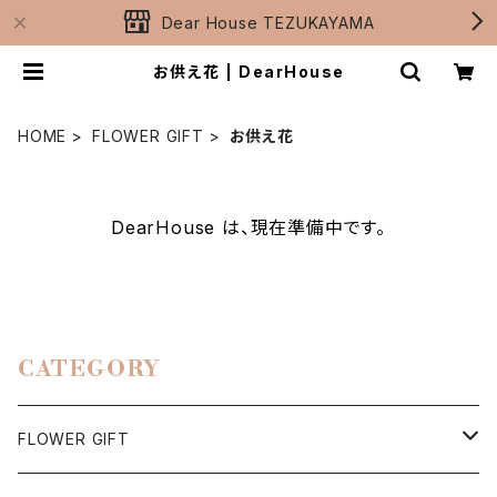
Dear House TEZUKAYAMA
お供え花 | DearHouse
HOME
FLOWER GIFT
お供え花
DearHouse は、現在準備中です。
CATEGORY
FLOWER GIFT