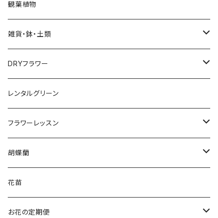
Bouquet
観葉植物
花束
雑貨・鉢・土類
アレンジメント
鉢
DRYフラワー
ローズブーケ
用土
スワッグ
レンタルグリーン
お供え花
フラワーベース
リース
フラワーレッスン
アレンジメント
寄せカゴ
園芸資材
ブーケ＆ブートニア
アレンジメント
胡蝶蘭
花束
花苗5
ガラス
アレンジメント
寄せ植え
3本立ち
花苗
花苗3
園芸用品
リース
5本立ち
お花の定期便