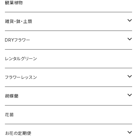
Bouquet
観葉植物
花束
雑貨・鉢・土類
アレンジメント
鉢
DRYフラワー
ローズブーケ
用土
スワッグ
レンタルグリーン
お供え花
フラワーベース
リース
フラワーレッスン
アレンジメント
寄せカゴ
園芸資材
ブーケ＆ブートニア
アレンジメント
胡蝶蘭
花束
花苗5
ガラス
アレンジメント
寄せ植え
3本立ち
花苗
花苗3
園芸用品
リース
5本立ち
お花の定期便