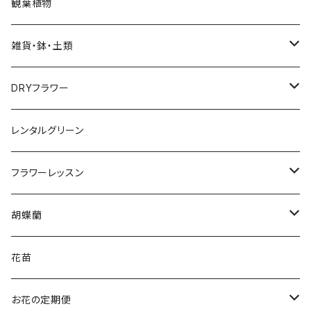
Bouquet
観葉植物
花束
雑貨・鉢・土類
アレンジメント
鉢
DRYフラワー
ローズブーケ
用土
スワッグ
レンタルグリーン
お供え花
フラワーベース
リース
フラワーレッスン
アレンジメント
寄せカゴ
園芸資材
ブーケ＆ブートニア
アレンジメント
胡蝶蘭
花束
花苗5
ガラス
アレンジメント
寄せ植え
3本立ち
花苗
花苗3
園芸用品
リース
5本立ち
お花の定期便