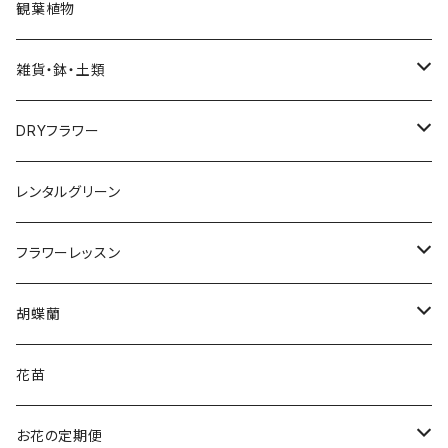
Bouquet
観葉植物
花束
雑貨・鉢・土類
アレンジメント
鉢
DRYフラワー
ローズブーケ
用土
スワッグ
レンタルグリーン
お供え花
フラワーベース
リース
フラワーレッスン
アレンジメント
寄せカゴ
園芸資材
ブーケ＆ブートニア
アレンジメント
胡蝶蘭
花束
花苗5
ガラス
アレンジメント
寄せ植え
3本立ち
花苗
花苗3
園芸用品
リース
5本立ち
お花の定期便